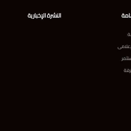
امة
النشرة الإخبارية
ة
إعلامى
تثمر
رفة