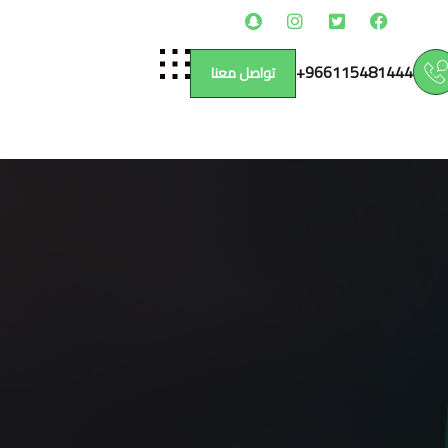
966115481444+
تواصل معنا