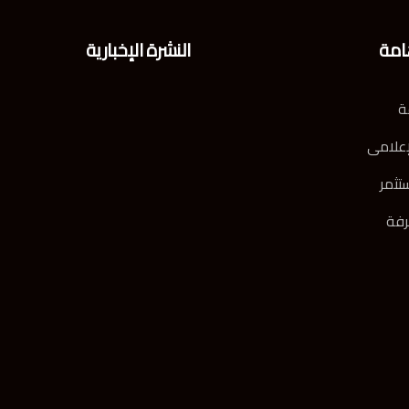
امة
النشرة الإخبارية
ة
إعلامى
تثمر
رفة