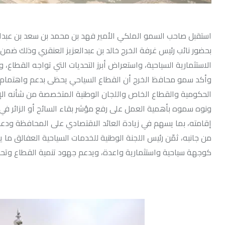
استقبل صاحب السمو الملكي الأمير فهد بن محمد بن سعد بن عبدالعز
بحضور نائب رئيس غرفة الخرج خالد بن عبدالعزيز العنقري وذلك ضمن ب
الاستثمارية السياحية، واستعراض أبرز التحديات التي تواجه القطاع، و
وأكد سمو محافظ الخرج أن القطاع السياحي يحظى بدعم واهتمام الق
الحكومية والقطاع الخاص واللجان الوطنية المتخصصة من شأنه الإسه
ونوه سموه بأهمية العمل على رفع مؤشر بقاء السائح أو الزائر في ال
إقامته، بما يسهم في زيادة العائد الاقتصادي على المحافظة ودعم
من جانبه، ثمّن رئيس اللجنة الوطنية للخدمات السياحية العفالق
كوجهة سياحية واستثمارية واعدة، ويدعم جهود تنمية القطاع وتح