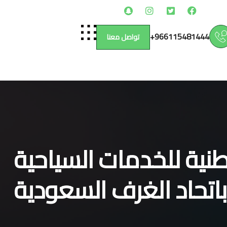
966115481444+
تواصل معنا
نية للخدمات السياحية
باتحاد الغرف السعودية