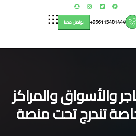
966115481444+
تواصل معنا
جر والأسواق والمراكز
اصة تندرج تحت منصة