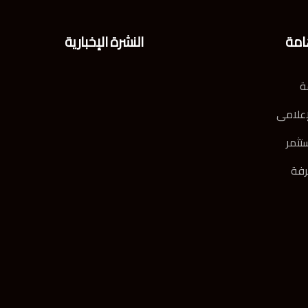
امة
النشرة الإخبارية
ة
إعلامى
تثمر
رفة