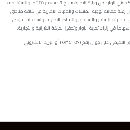
تهديكم غرفة الخرج أطيب التحيات، وتفيد بأن الاتحاد تلقى البريد الالكتروني الوارد من وزارة التجارة بتاريخ ٩ ديسمبر ٢٠٢٥م، والمشار فيه
الي وزير السياحة رقم(٢/٧٧٤) وتاريخ ١٤٤٧/٦/١٣هـ، بشأن رغبة معاليه توجيه المنشآت والجهات التجارية في كافة مناطق
واجهات المتاجر والأسواق والمراكز التجارية، واستحداث عروض
 في إثراء تجربة الزوار وتحفيز الحركة الشرائية والتجارية.
ولمزيداً من المعلومات والتنسيق يمكن التواصل مع الأستاذة/ شوق التميمي على جوال رقم (٠٥٣٠٥٠٠٠٥٩) أو البريد الالكتروني