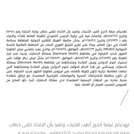
تهديكم غرفة الخرج أطيب التحيات، وتفيد بأن الاتحاد تلقى خطاب
وزارة التجارة رقم (١٧٠٧٠) وتاريخ ١٤٤٧/٦/١١هـ، والمشار فيه إلى