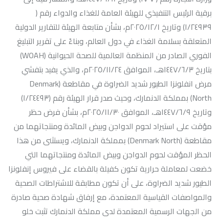
برقية الرئيس التنفيذي للهيئة العامة للغذاء والدواء رقم (
١/٢٤٩٣٩) وتاريخ ٢٠٢٥/١٢/١م، بشأن متابعة الهيئة للتقارير الدولية
المتعلقة بسلامة الغذاء في دول العالم، وبناءً على تقرير التبليغ
الفوري الصادر من المنظمة العالمية للصحة الحيوانية (WOAH)
بتاريخ ١٤٤٧/٦/٣هـ، الموافق ٢٠٢٥/١١/٢٤م، والذي يفيد بتفشي
مرض انفلونزا الطيور شديد الضراوة في مقاطعة (Denmark
North) بمملكة الدنمارك، وحيث صدر قرار الهيئة رقم (١/٢٤٤٩٣)
وتاريخ ١٤٤٧/٦/٩هـ، الموافق ٢٠٢٥/١١/٣٠م، بشأن فرض حظر
مؤقت على استيراد لحوم الدواجن وبيض المائدة ومنتجاتهما من
مقاطعة (Denmark North) بمملكة الدنمارك، ويستثنى من هذا
الحظر المؤقت لحوم الدواجن وبيض المائدة ومنتجاتهما التي
خضعت لمعاملة حرارية تكون كفيلة بالقضاء على فيروس إنفلونزا
الطيور شديد الضراوة، على أن تكون مطابقة للاشتراطات الصحية
والمواصفات القياسية المعتمدة، مع إرفاق شهادة صحية صادرة
من الجهات الرسمية المعتمدة لدى مملكة الدنمارك تثبت خلو