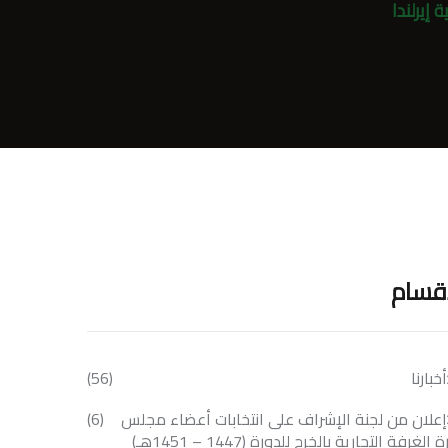
إيرلندا
أقسام
أخبارنا
(56)
إعلان من لجنة الإشراف على انتخابات أعضاء مجلس
(6)
 الغرفة التجارية بالخرج للدورة (1447 – 1451هـ)