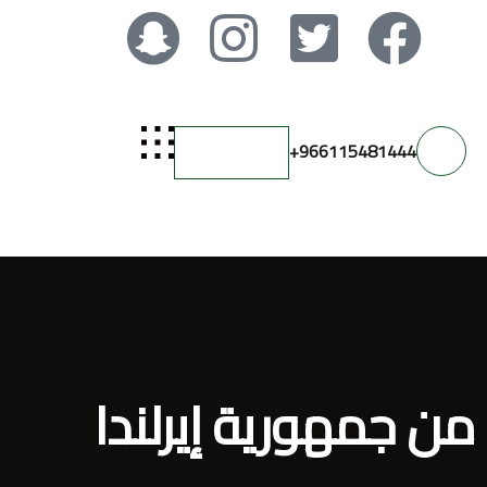
966115481444+
تواصل معنا
من جمهورية إيرلندا