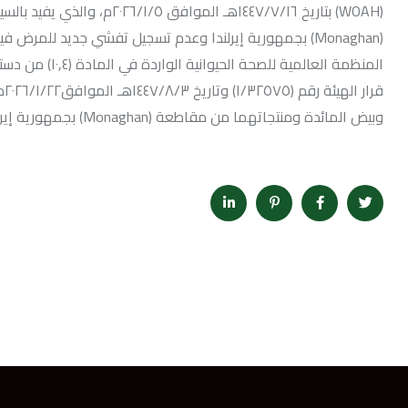
(WOAH) بتاريخ ١٤٤٧/٧/١٦هـ ال
(Monaghan) بجمهورية إيرلندا وعدم تسجيل تفشي جديد للمرض
المنظمة العالمي
قر
وبيض المائدة ومنتجاتهما من مقاطعة (Monaghan) بجمهورية إيرلندا.