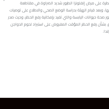
موافق ٢٠٢٦/١/٥م، والذي يفيد بالسيطرة على مرض إنفلونزا الطيور شديد الضراوة في مقاطعة
 فيها، وبعد قيام الهيئة بدراسة الوضع الصحي والاطلاع على توصيات
ة للصحة الحيوانية الواردة في المادة (١٠,٤) من دستور صحة حيوانات اليابسة والتي تفيد بإمكانية رفع الحظر، وحيث صدر
ار الهيئة رقم (١/٣٢٥٧٥) وتاريخ ١٤٤٧/٨/٣هـ الموافق٢٠٢٦/١/٢٢م، بشأن رفع الحظر المؤقت المفروض على استيراد لحوم الدواجن