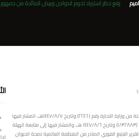
اميم
رفع حظر استيراد لحوم الدواجن وبيض المائدة من جمهورية 
ال
تهديكم غرفة الخرج أطيب التحيات، وتفيد بأن الاتحاد تلقى برقية عاجلة من وزارة التجارة رقم (٢٢٤٦٠) وتاريخ ١٤٤٧/٨/٧هـ، المشار فيها
إلى برقية معالي الرئيس التنفيذي للهيئة العامة للغذاء والدواء رقم (١/٣٢٨٨٣) وتاريخ ١٤٤٧/٨/٦ هـ، والمشار فيها إلى متابعة الهيئة
 تقرير التبليغ الفوري الصادر من المنظمة العالمية لصحة الحيوان
إدارة