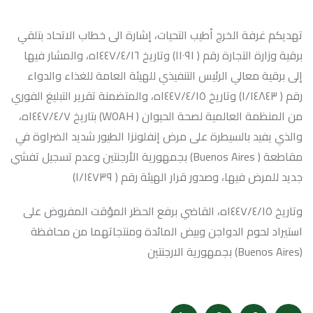
تهديكم غرفة الخرج أطيب التحيات، إشارة الى خطاب الاتحاد بتلقي
برقية وزارة التجارة رقم ( ١١٠٩١) وتاريخ ١٤٤٧/٤/١٦ه، والمشار فيها
إلى برقية معالي الرئيس التنفيذي للهيئة العامة للغذاء والدواء
رقم ( ١/١٤٨٤٣) وتاريخ ١٤٤٧/٤/١٥ه، والمتضمنة تقرير التبليغ الفوري
من المنظمة العالمية لصحة الحيوان ( WOAH) بتاريخ ١٤٤٧/٤/٧ه،
والذي يفيد بالسيطرة على مرض إنفلونزا الطيور شديد الضراوة في
مقاطعة ( Buenos Aires) بجمهورية الأرجنتين وعدم تسجيل تفشي
جديد للمرض فيها، وصدور قرار الهيئة رقم ( ١/١٤٧٣٩)
وتاريخ ١٤٤٧/٤/١٥ه، القاضي برفع الحظر المؤقت المفروض على
استيراد لحوم الدواجن وبيض المائدة ومنتجاتهما من محافظة
(Buenos Aires) بجمهورية الارجنتين