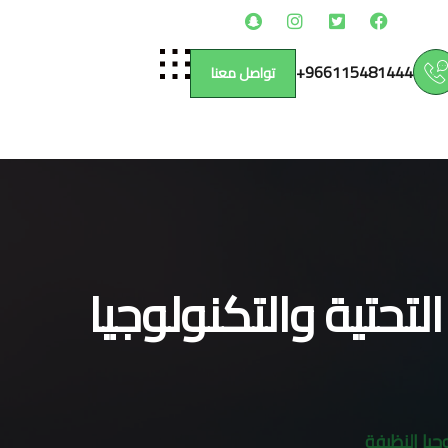
966115481444+
تواصل معنا
تحتية والتكنولوجيا
جيا النظيفة