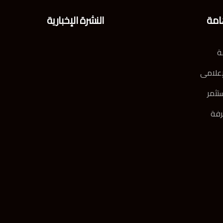
امة
النشرة الإخبارية
ة
إعلامى
تثمر
رفة