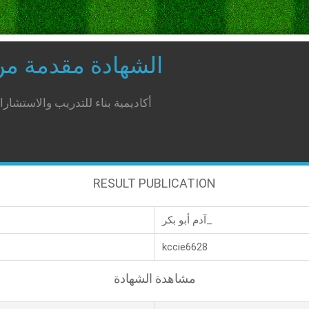
الشهادة مقدمة م
أكاديمية بناء للتدريب والاستشار
RESULT PUBLICATION
آدم أبو بكر_
kccie6628
مشاهدة الشهادة