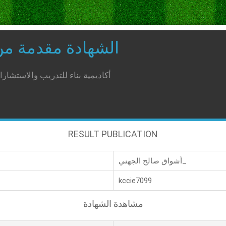
الشهادة مقدمة م
أكاديمية بناء للتدريب والاستشار
RESULT PUBLICATION
أشواق صالح الجهني_
kccie7099
مشاهدة الشهادة