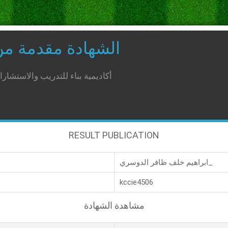
الشهادة مقدمة م
أكاديمية بناء للتدريب والاستشار
RESULT PUBLICATION
ابراهيم خلف ظافر الدوسري_
kccie4506
مشاهدة الشهادة