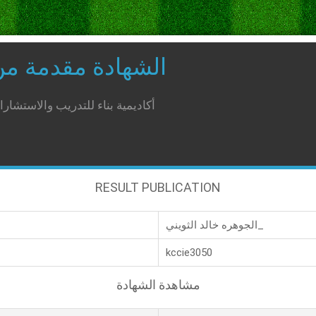
الشهادة مقدمة م
أكاديمية بناء للتدريب والاستشار
RESULT PUBLICATION
الجوهره خالد الثويني_
kccie3050
مشاهدة الشهادة