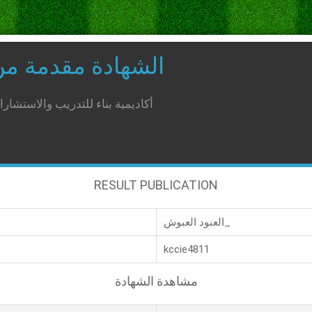
الشهادة مقدمة م
أكاديمية بناء للتدريب والاستشار
RESULT PUBLICATION
العنود العبوش_
kccie4811
مشاهدة الشهادة