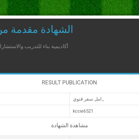
الشهادة مقدمة م
أكاديمية بناء للتدريب والاستشار
RESULT PUBLICATION
امل سفر قنوي_
kccie6521
مشاهدة الشهادة