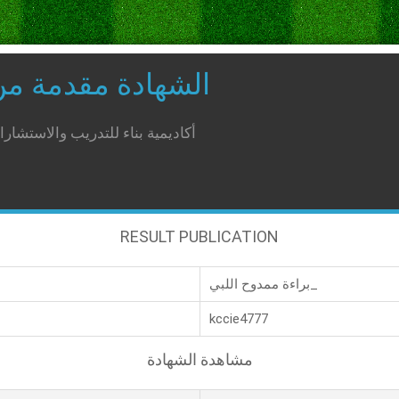
الشهادة مقدمة م
أكاديمية بناء للتدريب والاستشار
RESULT PUBLICATION
براءة ممدوح اللبي_
kccie4777
مشاهدة الشهادة