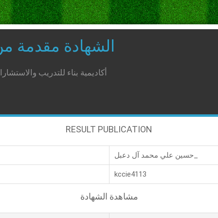
الشهادة مقدمة م
أكاديمية بناء للتدريب والاستشار
RESULT PUBLICATION
حسين علي محمد آل دعبل_
kccie4113
مشاهدة الشهادة