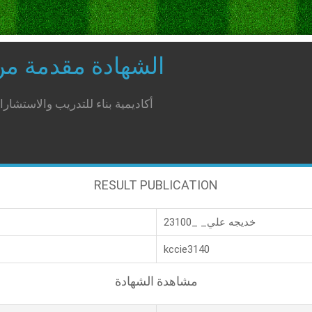
الشهادة مقدمة م
أكاديمية بناء للتدريب والاستشار
RESULT PUBLICATION
خديجه علي_ _23100
kccie3140
مشاهدة الشهادة