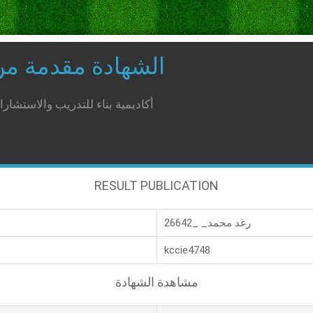
الشهادة مقدمة م
أكاديمية بناء للتدريب والاستشار
RESULT PUBLICATION
رغد محمد_ _26642
kccie4748
مشاهدة الشهادة