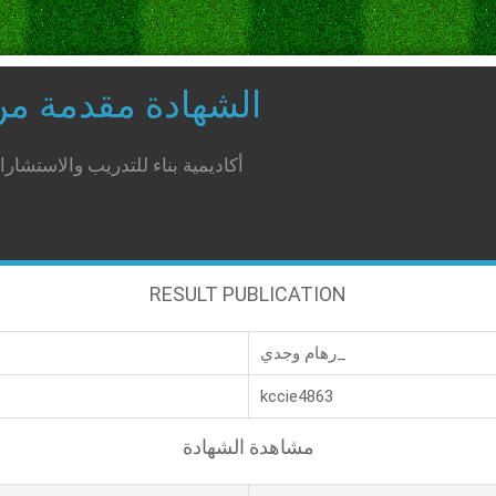
الشهادة مقدمة م
أكاديمية بناء للتدريب والاستشار
RESULT PUBLICATION
رهام وجدي_
kccie4863
مشاهدة الشهادة