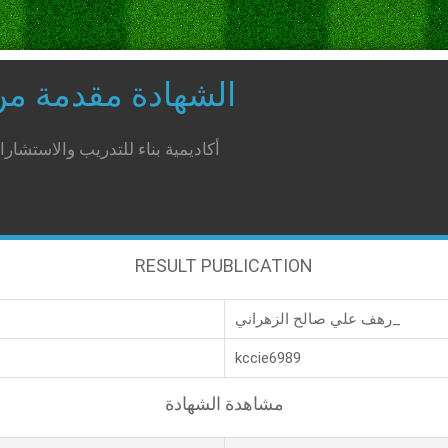
الشهادة مقدمة م
أكاديمية بناء للتدريب والاستشار
RESULT PUBLICATION
رهف علي صالح الزهراني_
kccie6989
مشاهدة الشهادة