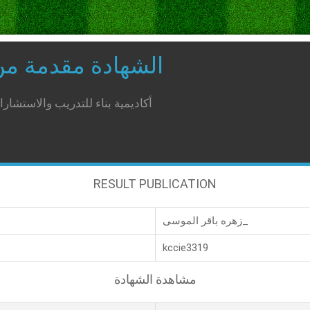
الشهادة مقدمة م
أكاديمية بناء للتدريب والاستشار
RESULT PUBLICATION
زهره باقر الموسى_
kccie3319
مشاهدة الشهادة