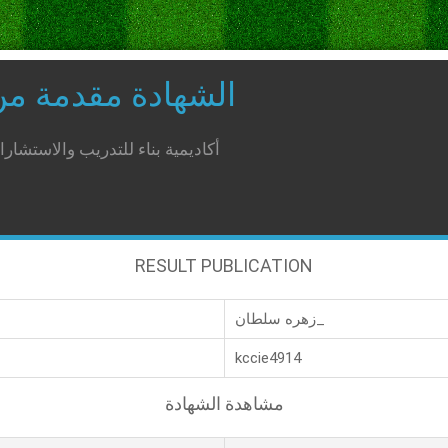
الشهادة مقدمة م
أكاديمية بناء للتدريب والاستشار
RESULT PUBLICATION
زهره سلطان_
kccie4914
مشاهدة الشهادة