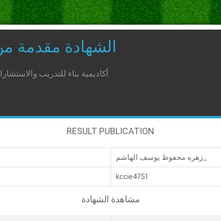
الشهادة مقدمة م
أكاديمية بناء للتدريب والاستشار
RESULT PUBLICATION
زهره محفوظ يوسف الهاشم_
kccie4751
مشاهدة الشهادة