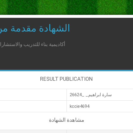
الشهادة مقدمة م
أكاديمية بناء للتدريب والاستشار
RESULT PUBLICATION
سارة ابراهيم_ _26624
kccie4694
مشاهدة الشهادة