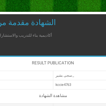
الشهادة مقدمة م
أكاديمية بناء للتدريب والاستشار
RESULT PUBLICATION
سجى بشير_
kccie4763
مشاهدة الشهادة