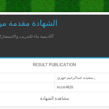
الشهادة مقدمة م
أكاديمية بناء للتدريب والاستشار
RESULT PUBLICATION
سعيده عبدالرحيم جهري_
kccie4826
مشاهدة الشهادة