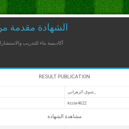
الشهادة مقدمة م
أكاديمية بناء للتدريب والاستشار
RESULT PUBLICATION
شوق الزهراني_
kccie4622
مشاهدة الشهادة