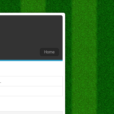
Home
عائشه عبدالله احم