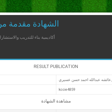
الشهادة مقدمة م
أكاديمية بناء للتدريب والاستشار
RESULT PUBLICATION
د حسن عسيري_
kccie4859
مشاهدة الشهادة