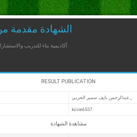
الشهادة مقدمة م
أكاديمية بناء للتدريب والاستشار
RESULT PUBLICATION
عبدالرحمن نايف سمير الحربي_
kccie6557
مشاهدة الشهادة