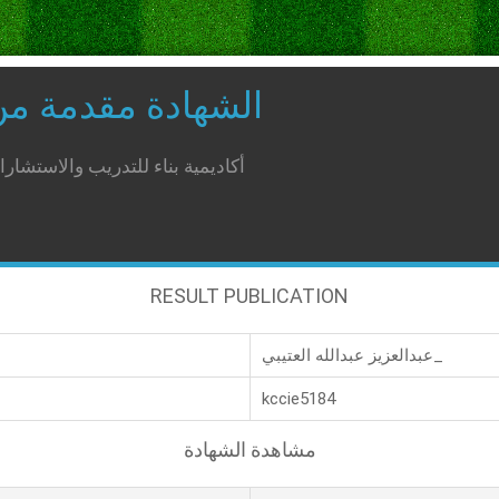
الشهادة مقدمة م
أكاديمية بناء للتدريب والاستشار
RESULT PUBLICATION
عبدالعزيز عبدالله العتيبي_
kccie5184
مشاهدة الشهادة