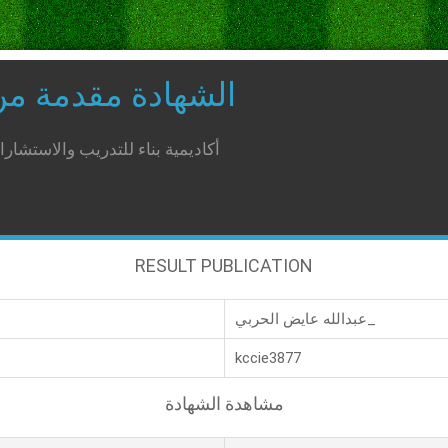
الشهادة مقدمة م
أكاديمية بناء للتدريب والاستشار
RESULT PUBLICATION
عبدالله عايض الحربي_
kccie3877
مشاهدة الشهادة