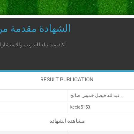
الشهادة مقدمة م
أكاديمية بناء للتدريب والاستشار
RESULT PUBLICATION
عبدالله فيصل خميس صالح_
kccie5150
مشاهدة الشهادة