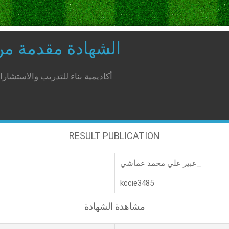
الشهادة مقدمة م
أكاديمية بناء للتدريب والاستشار
RESULT PUBLICATION
عبير علي محمد عماشي_
kccie3485
مشاهدة الشهادة