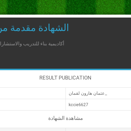
الشهادة مقدمة م
أكاديمية بناء للتدريب والاستشار
RESULT PUBLICATION
عثمان هارون لقمان_
kccie6627
مشاهدة الشهادة