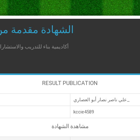
الشهادة مقدمة م
أكاديمية بناء للتدريب والاستشار
RESULT PUBLICATION
علي ناصر نصار أبو العصاري_
kccie4589
مشاهدة الشهادة