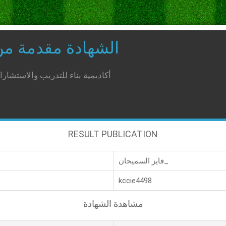
الشهادة مقدمة م
أكاديمية بناء للتدريب والاستشار
RESULT PUBLICATION
فايز السميحان_
kccie4498
مشاهدة الشهادة