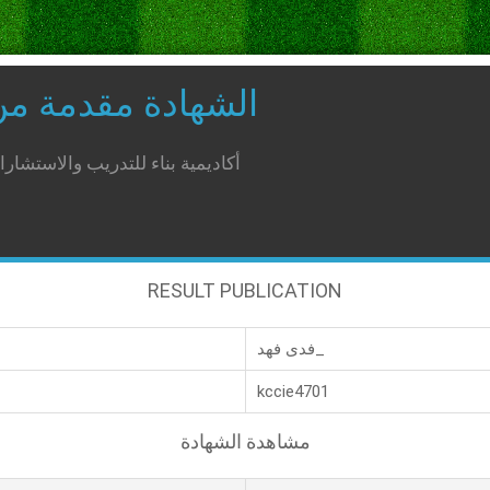
الشهادة مقدمة م
أكاديمية بناء للتدريب والاستشار
RESULT PUBLICATION
فدى فهد_
kccie4701
مشاهدة الشهادة