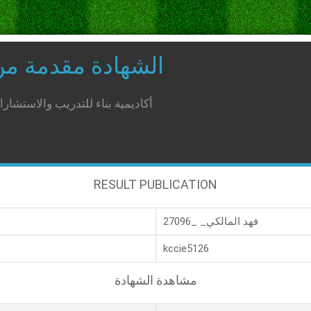
الشهادة مقدمة م
أكاديمية بناء للتدريب والاستشار
RESULT PUBLICATION
فهد المالكي_ _27096
kccie5126
مشاهدة الشهادة