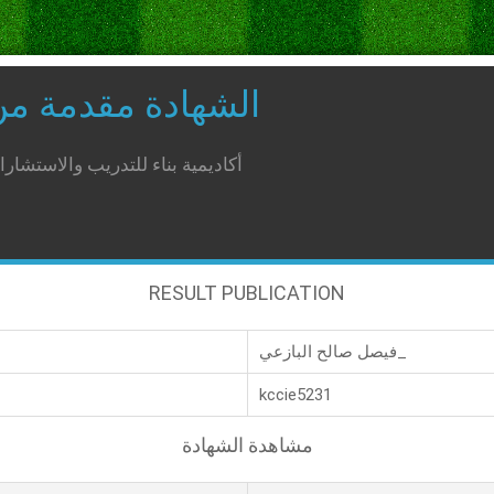
الشهادة مقدمة م
أكاديمية بناء للتدريب والاستشار
RESULT PUBLICATION
فيصل صالح البازعي_
kccie5231
مشاهدة الشهادة