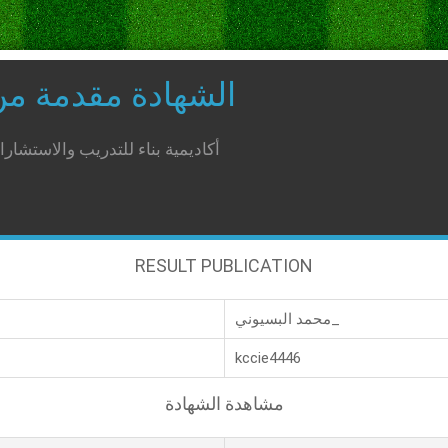
الشهادة مقدمة م
أكاديمية بناء للتدريب والاستشار
RESULT PUBLICATION
محمد البسيوني_
kccie4446
مشاهدة الشهادة