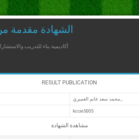
الشهادة مقدمة م
أكاديمية بناء للتدريب والاستشار
RESULT PUBLICATION
محمد سعد غانم العميري_
kccie5005
مشاهدة الشهادة