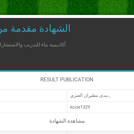
الشهادة مقدمة م
أكاديمية بناء للتدريب والاستشار
RESULT PUBLICATION
مدى مطيران العنزي_
kccie1329
مشاهدة الشهادة