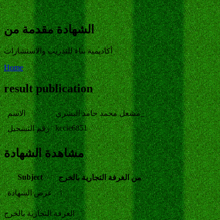
الشهادة مقدمة من
أكاديمية بناء للتدريب والاستشارات
Home
result publication
مشعل محمد حامد البشري_
الاسم
kccie6851
رقم التسجيل
مشاهدة الشهادة
Subject
من الغرفة التجارية بالخرج
|
عرض الشهادة
الغرفة التجارية بالخرج