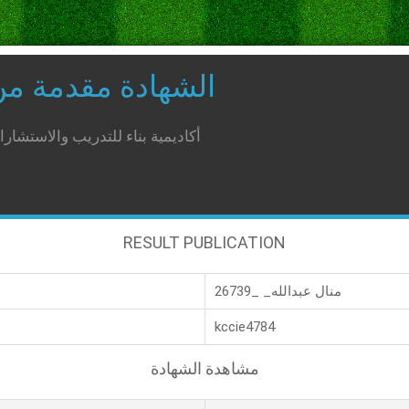
الشهادة مقدمة م
أكاديمية بناء للتدريب والاستشار
RESULT PUBLICATION
منال عبدالله_ _26739
kccie4784
مشاهدة الشهادة