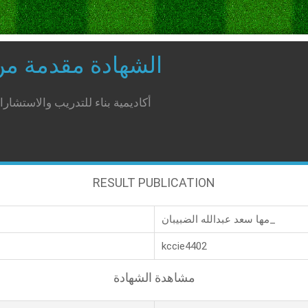
الشهادة مقدمة م
أكاديمية بناء للتدريب والاستشار
RESULT PUBLICATION
مها سعد عبدالله الضبيبان_
kccie4402
مشاهدة الشهادة