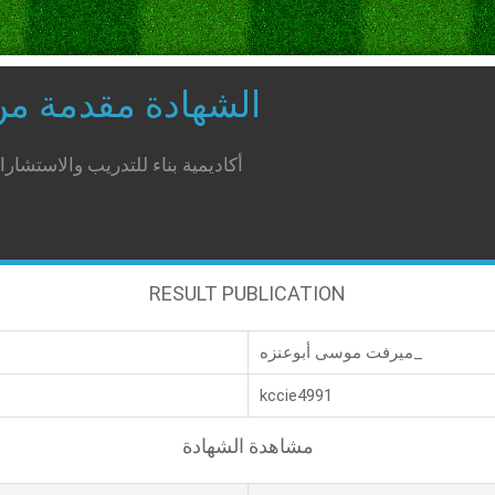
الشهادة مقدمة م
أكاديمية بناء للتدريب والاستشار
RESULT PUBLICATION
ميرفت موسى أبوعنزه_
kccie4991
مشاهدة الشهادة