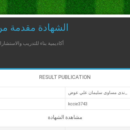
الشهادة مقدمة م
أكاديمية بناء للتدريب والاستشار
RESULT PUBLICATION
ندى مساوى سليمان علي عوض_
kccie3743
مشاهدة الشهادة