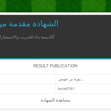
الشهادة مقدمة م
أكاديمية بناء للتدريب والاستشار
RESULT PUBLICATION
نورة بن عويس_
kccie3161
مشاهدة الشهادة