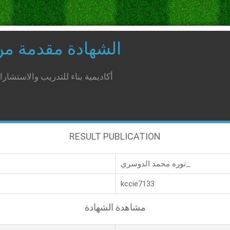
الشهادة مقدمة م
أكاديمية بناء للتدريب والاستشار
RESULT PUBLICATION
نوره محمد الدوسري_
kccie7133
مشاهدة الشهادة