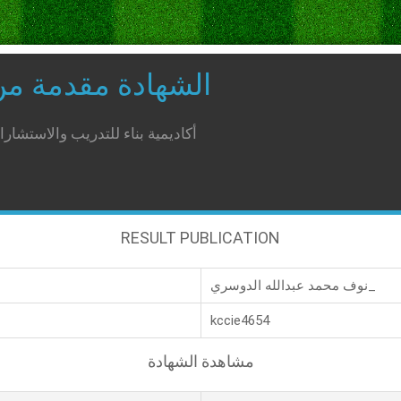
الشهادة مقدمة م
أكاديمية بناء للتدريب والاستشار
RESULT PUBLICATION
نوف محمد عبدالله الدوسري_
kccie4654
مشاهدة الشهادة