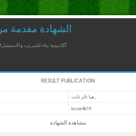
الشهادة مقدمة م
أكاديمية بناء للتدريب والاستشار
RESULT PUBLICATION
هيا ثائر ثابت_
kccie4619
مشاهدة الشهادة